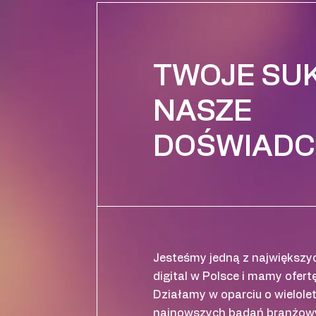
TWOJE SUK
NASZE
DOŚWIADC
Jesteśmy jedną z największyc
digital w Polsce i mamy ofertę
Działamy w oparciu o wielole
najnowszych badań branżowy