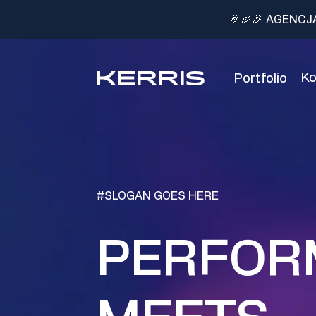
🎉🎉🎉 AGENCJ
K
Portfolio
#SLOGAN GOES HERE
PERFOR