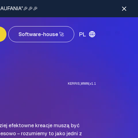
AUFANIA”🎉🎉🎉
PL
Software-house 🚀
KERRIS_WWW_v1.1
iej efektowne kreacje muszą być
esowo – rozumiemy to jako jedni z