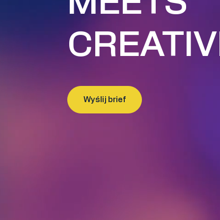
MEETS
CREATIV
Wyślij brief