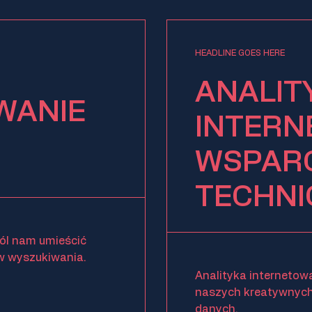
HEADLINE GOES HERE
ANALIT
WANIE
INTERN
WSPARC
TECHNI
ól nam umieścić
w wyszukiwania.
Analityka internetow
naszych kreatywnych
danych.