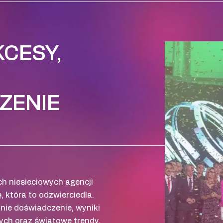
CESY,
ZENIE
h niesieciowych agencji
, która to odzwierciedla.
tnie doświadczenie, wyniki
ch oraz światowe trendy.