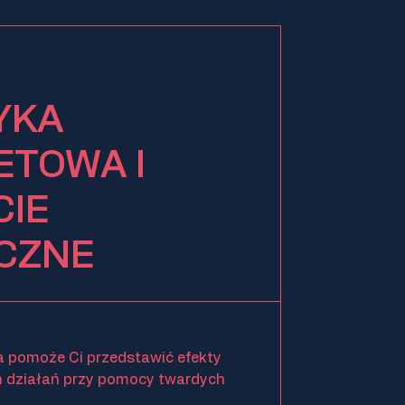
YKA
ETOWA I
IE
CZNE
a pomoże Ci przedstawić efekty
 działań przy pomocy twardych