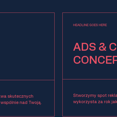
HEADLINE GOES HERE
ADS & 
CONCE
G
Stworzymy spot rekl
awa skutecznych
wykorzysta za rok ja
wspólnie nad Twoją.