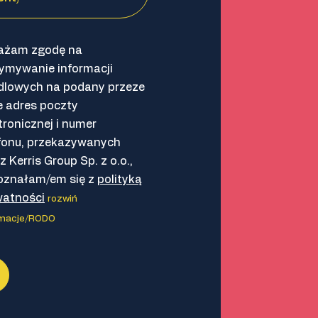
ażam zgodę na
ymywanie informacji
dlowych na podany przeze
 adres poczty
tronicznej i numer
fonu, przekazywanych
z Kerris Group Sp. z o.o.,
oznałam/em się z
polityką
watności
rozwiń
rmacje/RODO