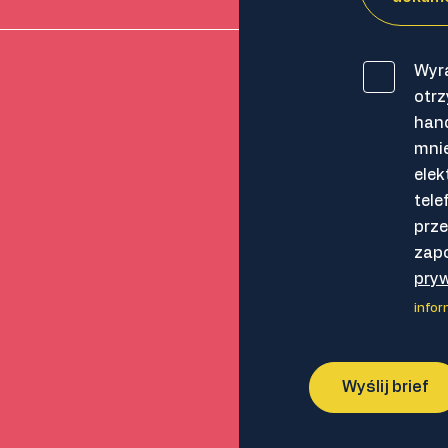
Wyr
otrz
han
mnie
elek
tele
prze
zap
pry
info