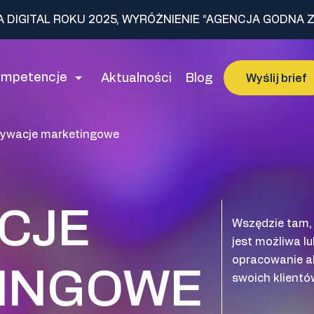
A DIGITAL ROKU 2025, WYRÓŻNIENIE “AGENCJA GODNA Z
ompetencje
Aktualności
Blog
Wyślij brief
ywacje marketingowe
CJE
Wszędzie tam,
jest możliwa 
opracowanie a
INGOWE
swoich klient