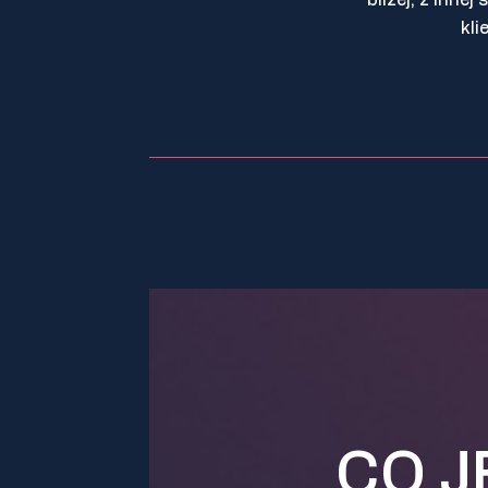
kli
CO J