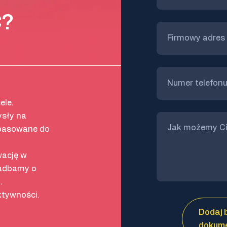
?
ele.
sły na
opasowane do
wację w
zadbamy o
.
ktywności.
Dodaj b
dokume