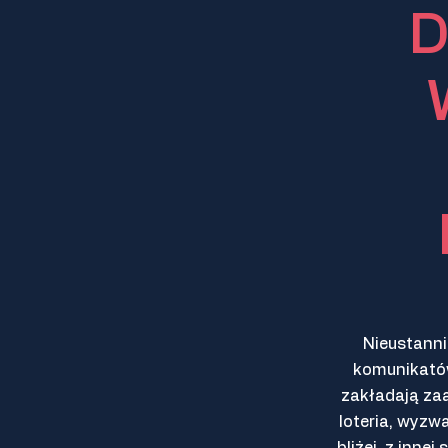
D
Nieustann
komunikatów
zakładają za
loteria, wyzw
bliżej, z inne