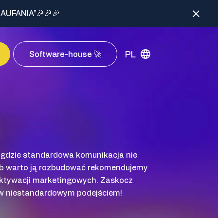
AUFANIA”🎉🎉🎉
PL
Software-house 🚀
 gdzie standardowa komunikacja nie
lub warto ją rozbudować rekomendujemy
ktywacji marketingowych. Zaskocz
ów niestandardowym podejściem!