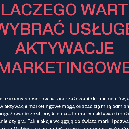
LACZEGO WAR
WYBRAĆ USŁUG
AKTYWACJE
MARKETINGOW
ie szukamy sposobów na zaangażowanie konsumentów, a
 aktywacje marketingowe mogą okazać się miłą odmianą.
angażowanie ze strony klienta – formatem aktywacji może
anie czy gra. Takie akcje wciągają do świata marki i pozwa
j strony. Wybierz tę usługę, jeśli chcesz zaproponować c