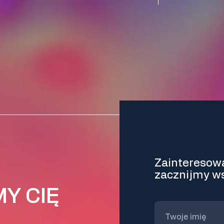
Zainteresowa
zacznijmy w
Y CIĘ