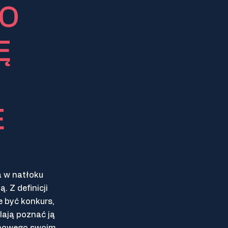
TO
Ę
E
 w natłoku
 Z definicji
 być konkurs,
lają poznać ją
oś nowego swoim