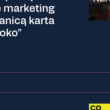
 marketing
anicą karta
poko”