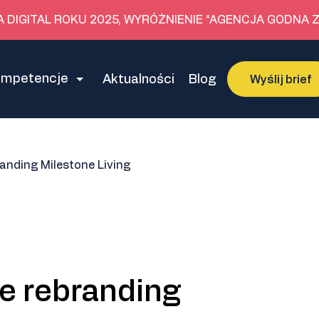
A DIGITAL ROKU 2025, WYRÓŻNIENIE “AGENCJA GODNA Z
ompetencje
Aktualności
Blog
Wyślij brief
randing Milestone Living
je rebranding