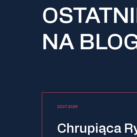
OSTATNI
NA BLO
20.07.2026
Chrupiąca R