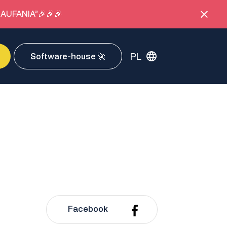
AUFANIA”🎉🎉🎉
PL
Software-house 🚀
Facebook