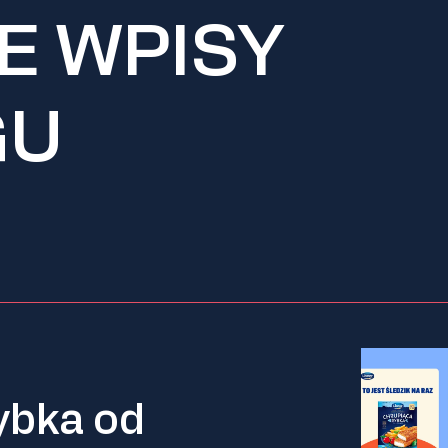
E WPISY
GU
ybka od