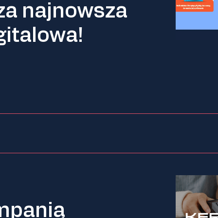
sza najnowsza
italowa!
mpanią