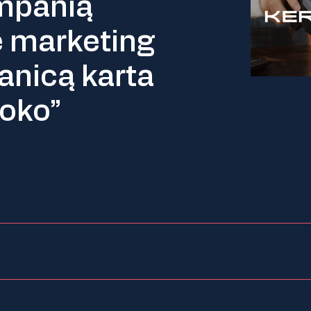
mpanią
 marketing
anicą karta
poko”