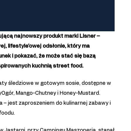
jącą najnowszy produkt marki Lisner –
j, lifestyle’owej odsłonie, który ma
nek i pokazać, że może stać się bazą
spirowanych kuchnią street food.
łaty śledziowe w gotowym sosie, dostępne w
ayOgór, Mango-Chutney i Honey-Mustard.
ta – jest zaproszeniem do kulinarnej zabawy i
foodu.
 Jastarni, przy Campingu Maszoperia, stanął