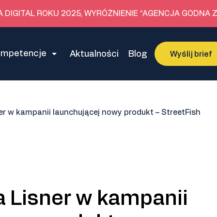
A DIGITAL ROKU 2025, WYRÓŻNIENIE “AGENCJA GODNA Z
ompetencje
Aktualności
Blog
Wyślij brief
er w kampanii launchującej nowy produkt – StreetFish
 Lisner w kampanii