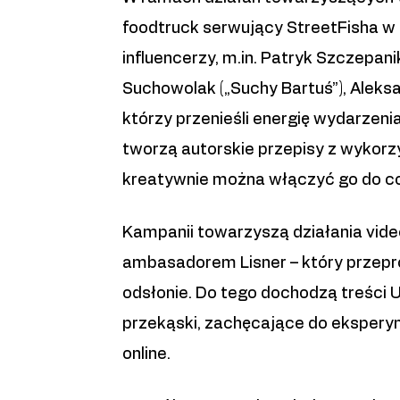
foodtruck serwujący StreetFisha w
influencerzy, m.in. Patryk Szczepani
Suchowolak („Suchy Bartuś”), Aleksa
którzy przenieśli energię wydarzen
tworzą autorskie przepisy z wykorz
kreatywnie można włączyć go do co
Kampanii towarzyszą działania vid
ambasadorem Lisner – który przepr
odsłonie. Do tego dochodzą treści U
przekąski, zachęcające do eksperym
online.