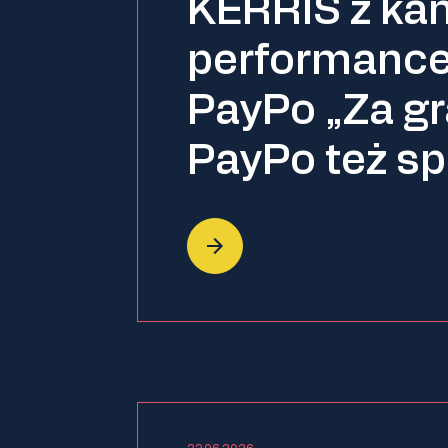
KERRIS z ka
performance
PayPo „Za gr
PayPo też s