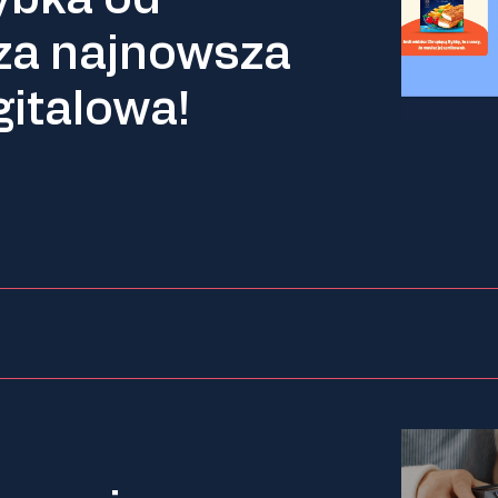
sza najnowsza
italowa!