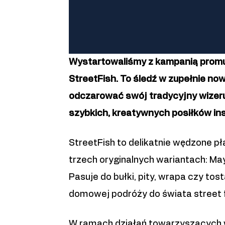
Wystartowaliśmy z kampanią promu
StreetFish. To śledź w zupełnie nowe
odczarować swój tradycyjny wizeru
szybkich, kreatywnych posiłków in
StreetFish to delikatnie wędzone p
trzech oryginalnych wariantach: M
Pasuje do bułki, pity, wrapa czy tos
domowej podróży do świata street 
W ramach działań towarzyszących w