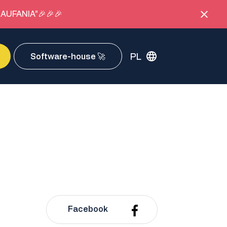
AUFANIA”🎉🎉🎉
PL
Software-house 🚀
Facebook