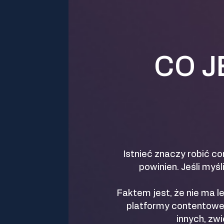
CO J
Istnieć znaczy robić co
powinien. Jeśli myś
Faktem jest, że nie ma l
platformy contentowe. M
innych, zw