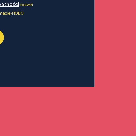
watności
rozwiń
rmacje/RODO