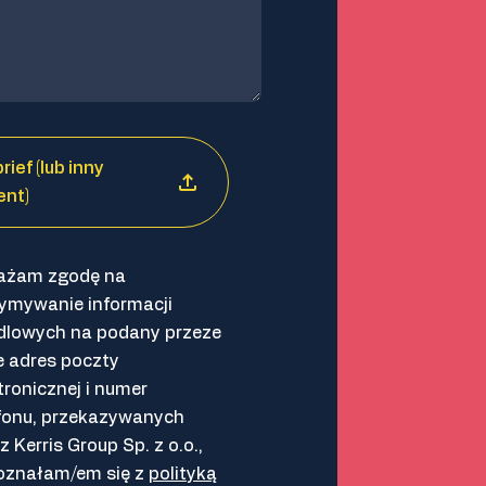
rief (lub inny
nt)
ażam zgodę na
ymywanie informacji
dlowych na podany przeze
 adres poczty
tronicznej i numer
fonu, przekazywanych
z Kerris Group Sp. z o.o.,
oznałam/em się z
polityką