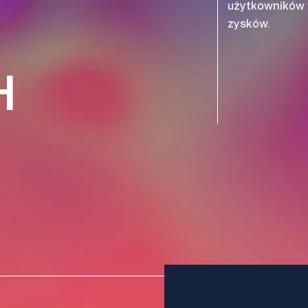
użytkowników w
zysków.
H