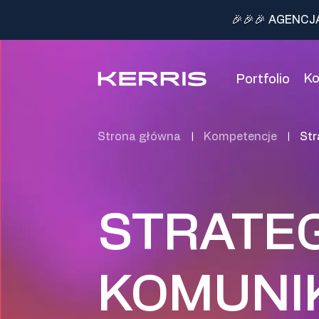
🎉🎉🎉 AGENCJ
K
Portfolio
Strona główna
Kompetencje
Str
|
|
STRATEG
KOMUNI