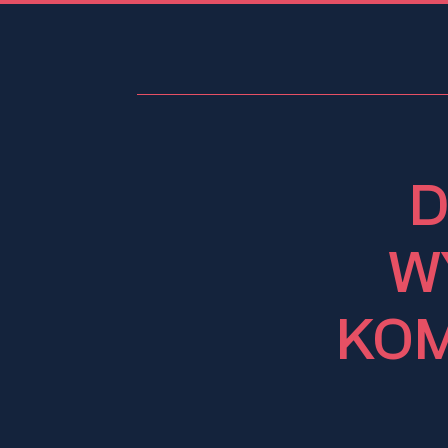
D
W
KOM