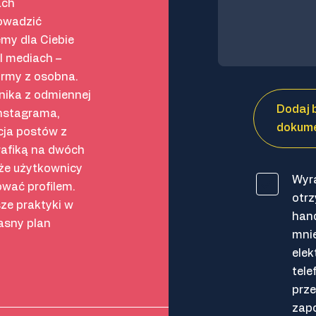
ach
owadzić
emy dla Ciebie
l mediach –
rmy z osobna.
nika z odmiennej
Dodaj b
Instagrama,
dokume
cja postów z
rafiką na dwóch
 że użytkownicy
Wyr
ować profilem.
otrz
ze praktyki w
han
asny plan
mnie
elek
tele
prze
zap