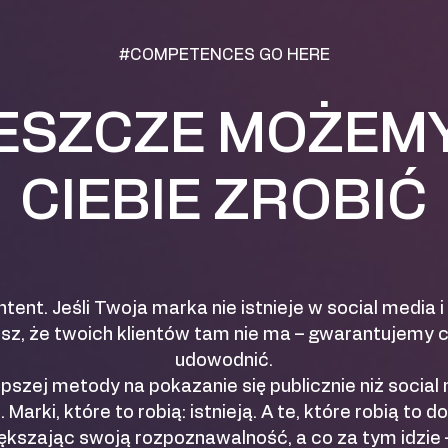
#COMPETENCES GO HERE
ESZCZE MOŻEM
CIEBIE ZROBIĆ
ntent. Jeśli Twoja marka nie istnieje w social media 
lisz, że twoich klientów tam nie ma – gwarantujemy c
udowodnić.
epszej metody na pokazanie się publicznie niż socia
arki, które to robią: istnieją. A te, które robią to do
iększając swoją rozpoznawalność, a co za tym idzie 