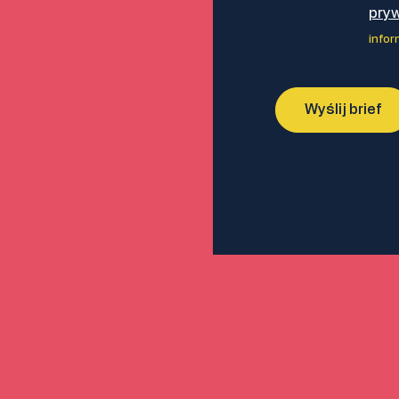
pry
info
Alternative: