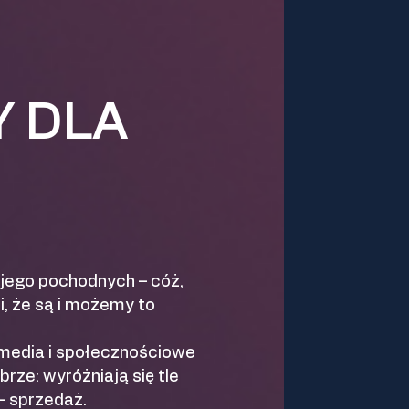
Y DLA
i jego pochodnych – cóż,
i, że są i możemy to
l media i społecznościowe
brze: wyróżniają się tle
– sprzedaż.