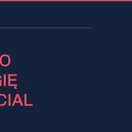
TO
IĘ
CIAL