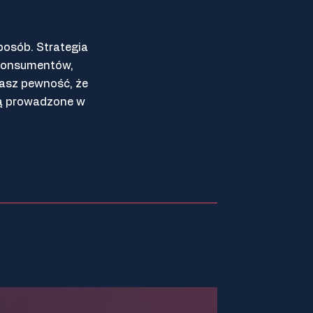
posób. Strategia
 konsumentów,
skasz pewność, że
są prowadzone w