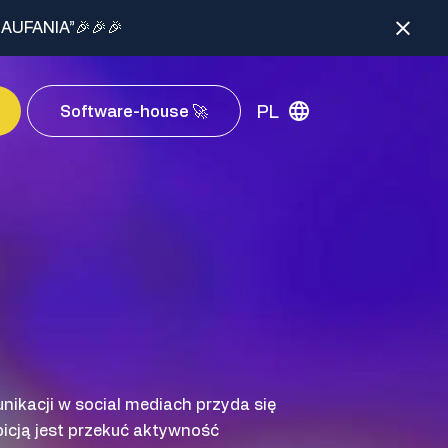
AUFANIA”🎉🎉🎉
PL
Software-house 🚀
nikacji w social mediach przyda się
icją jest przekuć aktywność