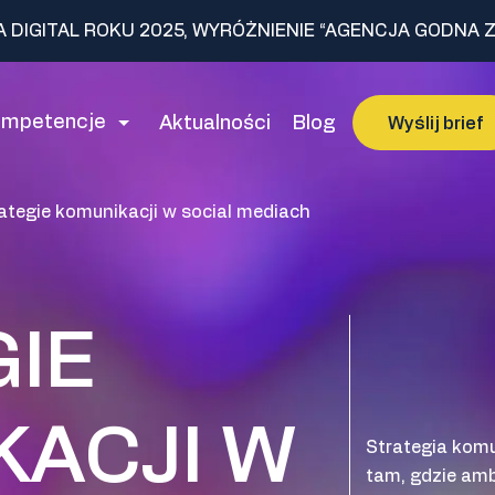
A DIGITAL ROKU 2025, WYRÓŻNIENIE “AGENCJA GODNA Z
ompetencje
Aktualności
Blog
Wyślij brief
ategie komunikacji w social mediach
IE
KACJI W
Strategia komu
tam, gdzie amb