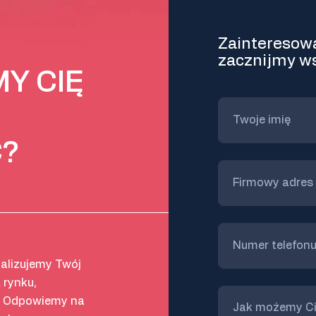
Zainteresowa
zacznijmy w
Y CIĘ
?
nalizujemy Twój
 rynku,
j. Odpowiemy na