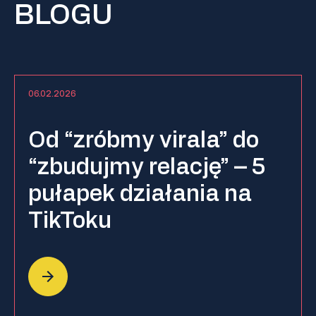
BLOGU
06.02.2026
Od “zróbmy virala” do
“zbudujmy relację” – 5
pułapek działania na
TikToku